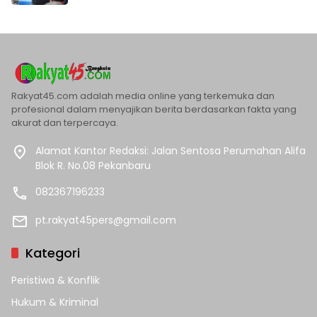
Rakyat45.com adalah media online yang terkemuka dan
profesional dalam menyajikan berita berdasarkan fakta yang
akurat dan terpercaya.
Alamat Kantor Redaksi: Jalan Sentosa Perumahan Alifa
Blok R. No.08 Pekanbaru
082367196233
pt.rakyat45pers@gmail.com
Kategori
Peristiwa & Konflik
Hukum & Kriminal