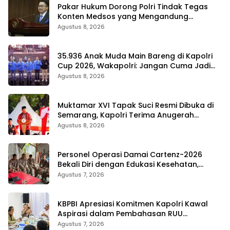
Pakar Hukum Dorong Polri Tindak Tegas
Konten Medsos yang Mengandung
Provokasi
Agustus 8, 2026
35.936 Anak Muda Main Bareng di Kapolri
Cup 2026, Wakapolri: Jangan Cuma Jadi
Penonton, Jadilah Talenta Digital
Agustus 8, 2026
Muktamar XVI Tapak Suci Resmi Dibuka di
Semarang, Kapolri Terima Anugerah
Anggota Kehormatan
Agustus 8, 2026
Personel Operasi Damai Cartenz-2026
Bekali Diri dengan Edukasi Kesehatan,
Wujud Kepedulian terhadap Kesiapan dan
Agustus 7, 2026
Kesejahteraan Anggota
KBPBI Apresiasi Komitmen Kapolri Kawal
Aspirasi dalam Pembahasan RUU
Ketenagakerjaan
Agustus 7, 2026