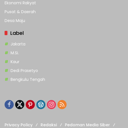
Ekonomi Rakyat
Pusat & Daerah
Desa Maju
Label
Jakarta
M.Si.
Kaur
Dedi Prasetyo
Bengkulu Tengah
Privacy Policy
Redaksi
Pedoman Media Siber