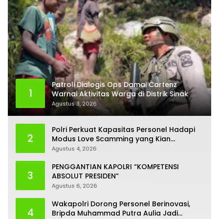
Patroli Dialogis Ops Damai Cartenz
1
Warnai Aktivitas Warga di Distrik Sinak
Agustus 3, 2026
Polri Perkuat Kapasitas Personel Hadapi
2
Modus Love Scamming yang Kian
Kompleks
Agustus 4, 2026
PENGGANTIAN KAPOLRI “KOMPETENSI
3
ABSOLUT PRESIDEN”
Agustus 6, 2026
Wakapolri Dorong Personel Berinovasi,
4
Bripda Muhammad Putra Aulia Jadi