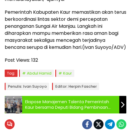
Pemerintah Kabupaten Kaur memastikan akan terus
berkoordinasi lintas sektor demi percepatan
penanganan Sungai Air Manjau. Langkah ini
diharapkan mampu memberikan rasa aman bagi
masyarakat sekaligus mencegah terjadinya
bencana serupa di kemudian hari.(Ivan Suyoyo/ADV)
Post Views:
132
Tag:
Abdul Hamid
Kaur
Penulis: Ivan Suyoyo
Editor: Herpin Fascher
Ekspose Manajemen Talenta Pemerintah
Kaur bersama Deputi Bidang Pembinaan
Penyelenggaraan Manajemen ASN Badan
Kepegawaian Negara (BKN)