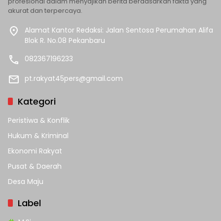
profesional dalam menyajikan berita berdasarkan fakta yang
akurat dan terpercaya.
Alamat Kantor Redaksi: Jalan Sentosa Perumahan Alifa
Blok R. No.08 Pekanbaru
082367196233
pt.rakyat45pers@gmail.com
Kategori
Peristiwa & Konflik
Hukum & Kriminal
Ekonomi Rakyat
Pusat & Daerah
Desa Maju
Label