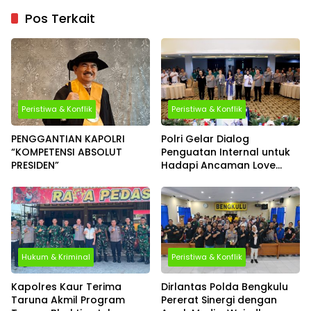
Pos Terkait
Peristiwa & Konflik
Peristiwa & Konflik
PENGGANTIAN KAPOLRI
Polri Gelar Dialog
“KOMPETENSI ABSOLUT
Penguatan Internal untuk
PRESIDEN”
Hadapi Ancaman Love
Scamming di Era Digital
Hukum & Kriminal
Peristiwa & Konflik
Kapolres Kaur Terima
Dirlantas Polda Bengkulu
Taruna Akmil Program
Pererat Sinergi dengan