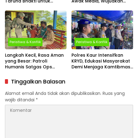
Taruna Bhakti untuk
Awak Media, Wujudkan
Mendukung MPLS Sekolah
Informasi yang Edukatif
Rakyat Kabupaten Kaur
dan Berkualitas
Peristiwa & Konflik
Peristiwa & Konflik
Langkah Kecil, Rasa Aman
Polres Kaur Intensifkan
yang Besar: Patroli
KRYD, Edukasi Masyarakat
Humanis Satgas Ops
Demi Menjaga Kamtibmas
Damai Cartenz Hangatkan
Tetap Kondusif
Kenyam
Tinggalkan Balasan
Alamat email Anda tidak akan dipublikasikan.
Ruas yang
wajib ditandai
*