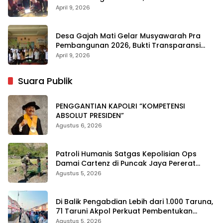
Infrastruktur dan Transparansi
April 9, 2026
Desa Gajah Mati Gelar Musyawarah Pra
Pembangunan 2026, Bukti Transparansi
Anggaran
April 9, 2026
Suara Publik
PENGGANTIAN KAPOLRI “KOMPETENSI
ABSOLUT PRESIDEN”
Agustus 6, 2026
Patroli Humanis Satgas Kepolisian Ops
Damai Cartenz di Puncak Jaya Pererat
Kedekatan dengan Masyarakat
Agustus 5, 2026
Di Balik Pengabdian Lebih dari 1.000 Taruna,
71 Taruni Akpol Perkuat Pembentukan
Karakter Siswa Sekolah Rakyat
Agustus 5, 2026