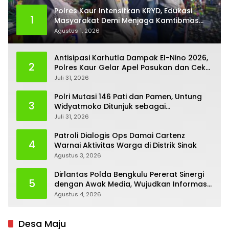
Polres Kaur Intensifkan KRYD, Edukasi
1
Masyarakat Demi Menjaga Kamtibmas
Tetap Kondusif
Agustus 1, 2026
Antisipasi Karhutla Dampak El-Nino 2026,
2
Polres Kaur Gelar Apel Pasukan dan Cek
Kesiapan Peralatan
Juli 31, 2026
Polri Mutasi 146 Pati dan Pamen, Untung
3
Widyatmoko Ditunjuk sebagai
Kadivhubinter
Juli 31, 2026
Patroli Dialogis Ops Damai Cartenz
4
Warnai Aktivitas Warga di Distrik Sinak
Agustus 3, 2026
Dirlantas Polda Bengkulu Pererat Sinergi
5
dengan Awak Media, Wujudkan Informasi
yang Edukatif dan Berkualitas
Agustus 4, 2026
Desa Maju