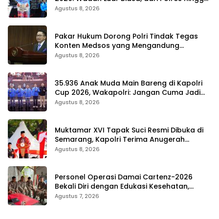
Panggung Nasional
Agustus 8, 2026
Pakar Hukum Dorong Polri Tindak Tegas
Konten Medsos yang Mengandung
Provokasi
Agustus 8, 2026
35.936 Anak Muda Main Bareng di Kapolri
Cup 2026, Wakapolri: Jangan Cuma Jadi
Penonton, Jadilah Talenta Digital
Agustus 8, 2026
Muktamar XVI Tapak Suci Resmi Dibuka di
Semarang, Kapolri Terima Anugerah
Anggota Kehormatan
Agustus 8, 2026
Personel Operasi Damai Cartenz-2026
Bekali Diri dengan Edukasi Kesehatan,
Wujud Kepedulian terhadap Kesiapan dan
Agustus 7, 2026
Kesejahteraan Anggota