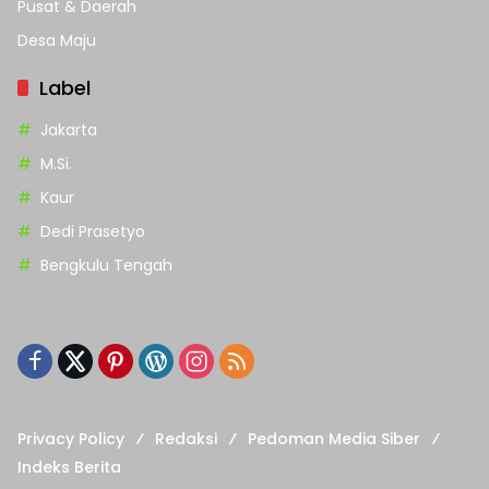
Pusat & Daerah
Desa Maju
Label
Jakarta
M.Si.
Kaur
Dedi Prasetyo
Bengkulu Tengah
Privacy Policy
Redaksi
Pedoman Media Siber
Indeks Berita