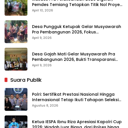
Pemdes Temiang Tetapkan Titik Nol Proyek
Infrastruktur
April 10, 2026
Desa Pungguk Ketupak Gelar Musyawarah
Pra Pembangunan 2026, Fokus
Infrastruktur dan Transparansi
April 9, 2026
Desa Gajah Mati Gelar Musyawarah Pra
Pembangunan 2026, Bukti Transparansi
Anggaran
April 9, 2026
Suara Publik
Polri: Sertifikat Prestasi Nasional Hingga
Internasional Tetap Ikuti Tahapan Seleksi
Rekrutmen Polri
Agustus 8, 2026
Ketua IESPA Ibnu Riza Apresiasi Kapolri Cup
2026: Wadah Luar Biasa, dari Polres hingga