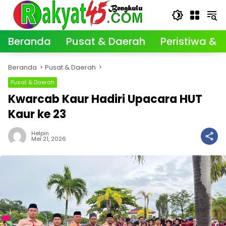
Langsung
ke
konten
Beranda
Pusat & Daerah
Peristiwa & K
Beranda
Pusat & Daerah
Pusat & Daerah
Kwarcab Kaur Hadiri Upacara HUT
Kaur ke 23
Helpin
Mei 21, 2026