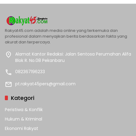
Rakyat45.com adalah media online yang terkemuka dan
profesional dalam menyajikan berita berdasarkan fakta yang
akurat dan terpercaya.
Alamat Kantor Redaksi: Jalan Sentosa Perumahan Alifa
Blok R. No.08 Pekanbaru
082367196233
pt.rakyat45pers@gmail.com
Kategori
Peristiwa & Konflik
Hukum & Kriminal
Ekonomi Rakyat