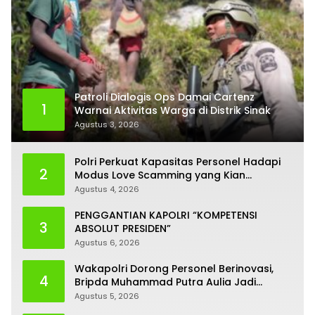
Patroli Dialogis Ops Damai Cartenz
1
Warnai Aktivitas Warga di Distrik Sinak
Agustus 3, 2026
Polri Perkuat Kapasitas Personel Hadapi
2
Modus Love Scamming yang Kian
Kompleks
Agustus 4, 2026
PENGGANTIAN KAPOLRI “KOMPETENSI
3
ABSOLUT PRESIDEN”
Agustus 6, 2026
Wakapolri Dorong Personel Berinovasi,
4
Bripda Muhammad Putra Aulia Jadi
Contoh Nyata
Agustus 5, 2026