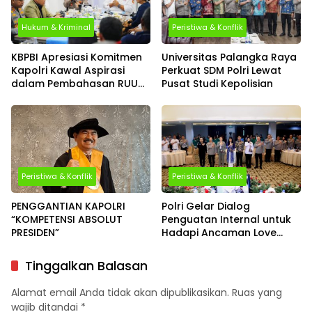
Hukum & Kriminal
Peristiwa & Konflik
KBPBI Apresiasi Komitmen
Universitas Palangka Raya
Kapolri Kawal Aspirasi
Perkuat SDM Polri Lewat
dalam Pembahasan RUU
Pusat Studi Kepolisian
Ketenagakerjaan
Peristiwa & Konflik
Peristiwa & Konflik
PENGGANTIAN KAPOLRI
Polri Gelar Dialog
“KOMPETENSI ABSOLUT
Penguatan Internal untuk
PRESIDEN”
Hadapi Ancaman Love
Scamming di Era Digital
Tinggalkan Balasan
Alamat email Anda tidak akan dipublikasikan.
Ruas yang
wajib ditandai
*