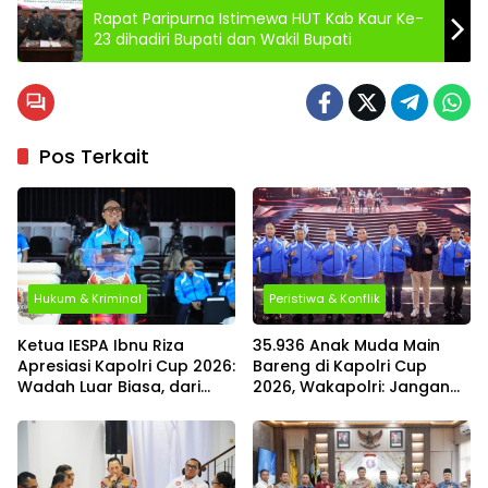
Rapat Paripurna Istimewa HUT Kab Kaur Ke-
23 dihadiri Bupati dan Wakil Bupati
Pos Terkait
Hukum & Kriminal
Peristiwa & Konflik
Ketua IESPA Ibnu Riza
35.936 Anak Muda Main
Apresiasi Kapolri Cup 2026:
Bareng di Kapolri Cup
Wadah Luar Biasa, dari
2026, Wakapolri: Jangan
Polres hingga Panggung
Cuma Jadi Penonton,
Nasional
Jadilah Talenta Digital