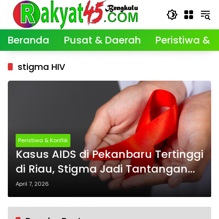
Langsung
ke
konten
Beranda
Pusat & Daerah
Peristiwa & K
stigma HIV
Peristiwa & Konflik
Kasus AIDS di Pekanbaru Tertinggi
di Riau, Stigma Jadi Tantangan
Penanganan
April 7, 2026