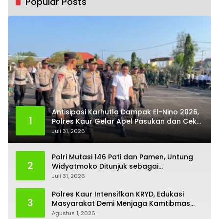
Popular Posts
Antisipasi Karhutla Dampak El-Nino 2026,
1
Polres Kaur Gelar Apel Pasukan dan Cek
Kesiapan Peralatan
Juli 31, 2026
Polri Mutasi 146 Pati dan Pamen, Untung
2
Widyatmoko Ditunjuk sebagai
Kadivhubinter
Juli 31, 2026
Polres Kaur Intensifkan KRYD, Edukasi
3
Masyarakat Demi Menjaga Kamtibmas
Tetap Kondusif
Agustus 1, 2026