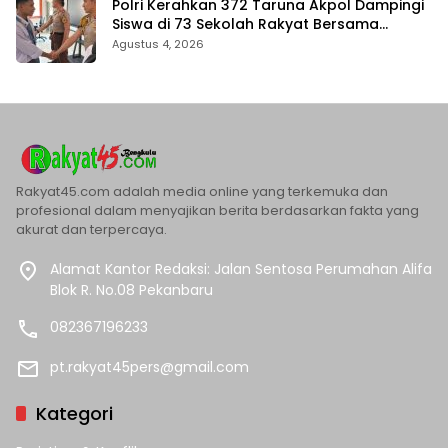
Polri Kerahkan 372 Taruna Akpol Dampingi
Siswa di 73 Sekolah Rakyat Bersama
Taruna Akademi TNI
Agustus 4, 2026
Rakyat45.com adalah media online yang terkemuka dan
profesional dalam menyajikan berita berdasarkan fakta yang
akurat dan terpercaya.
Alamat Kantor Redaksi: Jalan Sentosa Perumahan Alifa
Blok R. No.08 Pekanbaru
082367196233
pt.rakyat45pers@gmail.com
Kategori