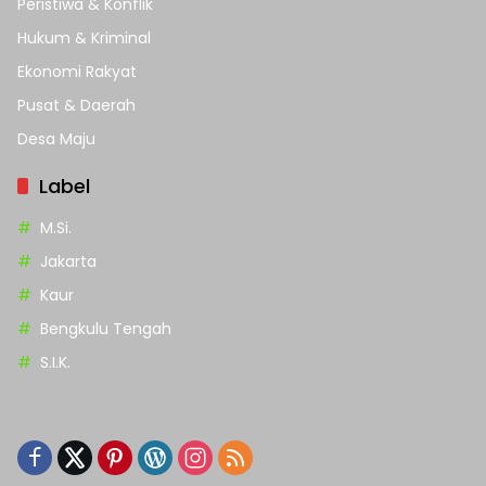
Peristiwa & Konflik
Hukum & Kriminal
Ekonomi Rakyat
Pusat & Daerah
Desa Maju
Label
M.Si.
Jakarta
Kaur
Bengkulu Tengah
S.I.K.