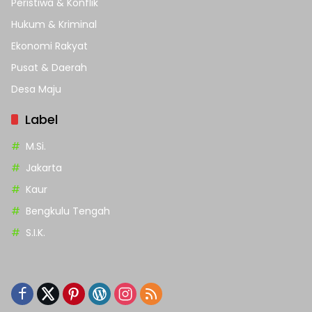
Peristiwa & Konflik
Hukum & Kriminal
Ekonomi Rakyat
Pusat & Daerah
Desa Maju
Label
M.Si.
Jakarta
Kaur
Bengkulu Tengah
S.I.K.