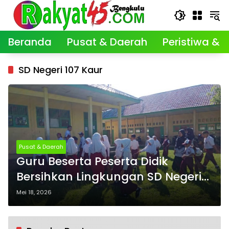
Langsung
ke
konten
Beranda
Pusat & Daerah
Peristiwa & K
SD Negeri 107 Kaur
Pusat & Daerah
Guru Beserta Peserta Didik
Bersihkan Lingkungan SD Negeri
107 Kaur
Mei 18, 2026