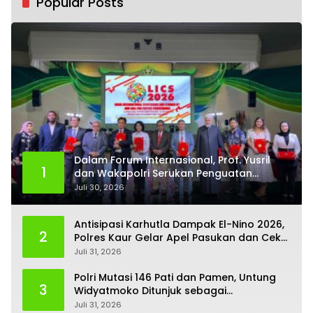
Popular Posts
Dalam Forum Internasional, Prof. Yusril
1
dan Wakapolri Serukan Penguatan
Kerangka Hukum Global untuk Lindungi
Juli 30, 2026
Perempuan dan Anak dari TPPO
Antisipasi Karhutla Dampak El-Nino 2026,
2
Polres Kaur Gelar Apel Pasukan dan Cek
Kesiapan Peralatan
Juli 31, 2026
Polri Mutasi 146 Pati dan Pamen, Untung
3
Widyatmoko Ditunjuk sebagai
Kadivhubinter
Juli 31, 2026