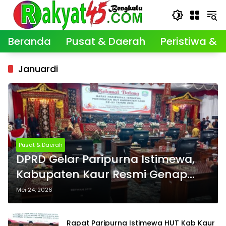
Langsung
ke
konten
Beranda
Pusat & Daerah
Peristiwa & K
Januardi
Pusat & Daerah
DPRD Gelar Paripurna Istimewa,
Kabupaten Kaur Resmi Genap
Berusia 23 Tahun
Mei 24, 2026
Rapat Paripurna Istimewa HUT Kab Kaur