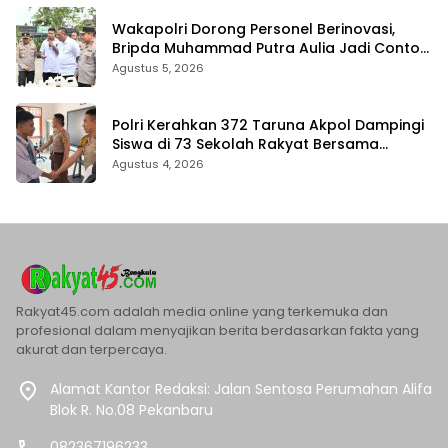
Wakapolri Dorong Personel Berinovasi,
Bripda Muhammad Putra Aulia Jadi Contoh
Nyata
Agustus 5, 2026
Polri Kerahkan 372 Taruna Akpol Dampingi
Siswa di 73 Sekolah Rakyat Bersama
Taruna Akademi TNI
Agustus 4, 2026
Rakyat45.com adalah media online yang terkemuka dan
profesional dalam menyajikan berita berdasarkan fakta yang
akurat dan terpercaya.
Alamat Kantor Redaksi: Jalan Sentosa Perumahan Alifa
Blok R. No.08 Pekanbaru
082367196233