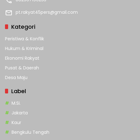
pt.rakyat45pers@gmail.com
Kategori
Peristiwa & Konflik
Hukum & Kriminal
Ekonomi Rakyat
Pusat & Daerah
Desa Maju
Label
M.Si.
Jakarta
Kaur
Bengkulu Tengah