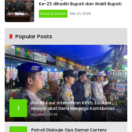
Ke-23 dihadiri Bupati dan Wakil Bupati
Pusat & Daerah
Mei 23, 2026
Popular Posts
Polres Kaur Intensifkan KRYD, Edukasi
1
Masyarakat Demi Menjaga Kamtibmas
Tetap Kondusif
Agustus 1, 2026
Patroli Dialogis Ops Damai Cartenz