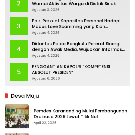
2
Warnai Aktivitas Warga di Distrik Sinak
Agustus 3, 2026
Polri Perkuat Kapasitas Personel Hadapi
3
Modus Love Scamming yang Kian
Kompleks
Agustus 4, 2026
Dirlantas Polda Bengkulu Pererat Sinergi
4
dengan Awak Media, Wujudkan Informasi
yang Edukatif dan Berkualitas
Agustus 4, 2026
PENGGANTIAN KAPOLRI “KOMPETENSI
5
ABSOLUT PRESIDEN”
Agustus 6, 2026
Desa Maju
Pemdes Karananding Mulai Pembangunan
Drainase 2026 Lewat Titik Nol
April 22, 2026